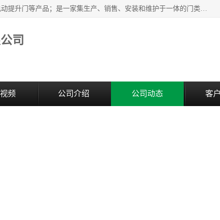
安徽奇道智能门业有限公司是隔音门厂家主营合肥快速门、电动提升门等产品；是一家集生产、销售、安装和维护于一体的门类产品供应商，公司拥有二十多名技术人员。产品种类丰富，各项性能均符合设计要求，可广泛应用于各行各业。的服务团队，24小时服务。
限公司
视频
公司介绍
公司动态
客