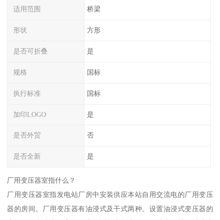
适用范围
桥梁
形状
方形
是否可折叠
是
规格
国标
执行标准
国标
加印LOGO
是
是否外贸
否
是否全新
是
厂用变压器室指什么？
厂用变压器室指发电站厂房中安装供应本站自用交流电的厂用变压
器的房间。厂用变压器有油浸式及干式两种。设置油浸式变压器的