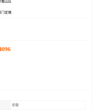
市蜀山区
音门定做
4096
安徽