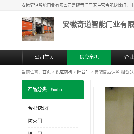
安徽奇道智能门业有
公司首页
供应商机
企业
当前位置：
首页
>
供应商机
>
隔音门
> 安装售后保障 烟台
产品分类
Product
合肥快速门
防火门
隔音门