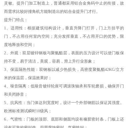
灵敏。提升门加工制造上，普通都采用铝合金角码中止的衔接，故
而需求比较好撞角机方能制造出的铝合金提升门才行。
提升门特点：
1、适用性：根据建筑结构设计，垂直升降门打开，门上方挂平的
门，不占用任何室内空间；充分发挥垂直，不占用开口的优势，限
度地释放和空间；
2、外观：双层镀锌钢板与聚氨酯层，表面的压力设计可以使门板保
持不变，易于清洁，美观，容易，滑上升行业形象；
3、保温隔热性能：双钢板以减少热损失，高密度聚氨酯42KG/立方
米的保温层，保温效果好；
4、噪音隔离：低噪音镀锌轮座可调滚珠轴承和车轮磨损，确保开门
和关闭静音；
5、抗风性：当门体达到宽度时，设计一个外部钢筋以保证其强度。
欧洲标准测试瞬时10级风；
6、气密性：门板的顶部、底部和侧面均设有橡胶密封条，门板上还
设有可靠的密封件。四周腐蚀密封，气密性好；