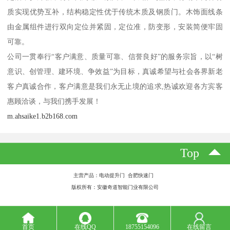
质实现优势互补，结构稳定性优于传统木质及钢质门。木饰面线条
由金属组件进行双向定位并紧固，定位准，防变形，安装简便牢固
可靠。
公司一贯奉行“客户满意、质量可靠、信誉良好”的服务宗旨，以“树
意识、创管理、建环境、争效益”为目标，真诚希望与社会各界新老
客户真诚合作，客户满意是我们永无止境的追求,热诚欢迎各方宾客
惠顾洽谈，与我们携手发展！
m.ahsaike1.b2b168.com
Top
主营产品：电动提升门 合肥快速门
版权所有：安徽奇道智能门业有限公司
首页
在线QQ
18755154096
在线留言