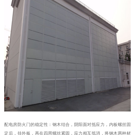
配电房防火门的稳定性：钢木结合，阴阳面对抵应力，内板螺丝固
定后，挂外板，再在四周螺丝紧固，应力相互抵消，将钢木两种材