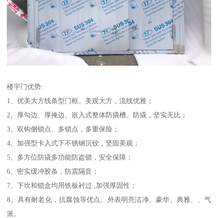
楼宇门优势:
1、优美大方线条型门框。美观大方，流线优雅；
2、厚勾边、厚掩边、嵌入式整体防撬槽。防撬，坚实无比；
3、双钩侧锁点、多锁点，多重保险；
4、加强型卡入式下不锈钢沉铰，坚固美观；
5、多方位防撬多功能防盗锁，安全保障；
6、密实缓冲胶条，防震隔音；
7、下坎和锁盒均用铁板衬过 ,加强厚固性；
8、具有耐老化，抗腐蚀等优点。外表明亮洁净、豪华、典雅、、气
派。