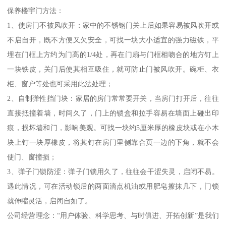
保养楼宇门方法：
1、使房门不被风吹开：家中的不锈钢门关上后如果容易被风吹开或
不启自开，既不方便又欠安全，可找一块大小适宜的强力磁铁，平
埋在门框上方约为门高的1/4处，再在门扇与门框相吻合的地方钉上
一块铁皮，关门后使其相互吸住，就可防止门被风吹开。碗柜、衣
柜、窗户等处也可采用此法处理；
2、自制弹性挡门块：家居的房门常常要开关，当房门打开后，往往
直接抵撞着墙，时间久了，门上的锁盒和拉手容易在墙面上碰出印
痕，损坏墙和门，影响美观。可找一块约5厘米厚的橡皮块或在小木
块上钉一块厚橡皮，将其钉在房门里侧靠合页一边的下角，就不会
使门、窗撞损；
3、弹子门锁防涩：弹子门锁用久了，往往会干涩失灵，启闭不易。
遇此情况，可在活动锁后的两面滴点机油或用肥皂擦抹几下，门锁
就伸缩灵活，启闭自如了。
公司经营理念：“用户体验、科学思考、与时俱进、开拓创新”是我们