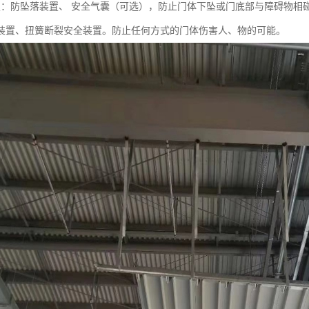
置：防坠落装置、 安全气囊（可选），防止门体下坠或门底部与障碍物相
装置、扭簧断裂安全装置。防止任何方式的门体伤害人、物的可能。