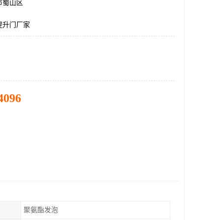
市蜀山区
提升门厂家
4096
聚氨酯发泡