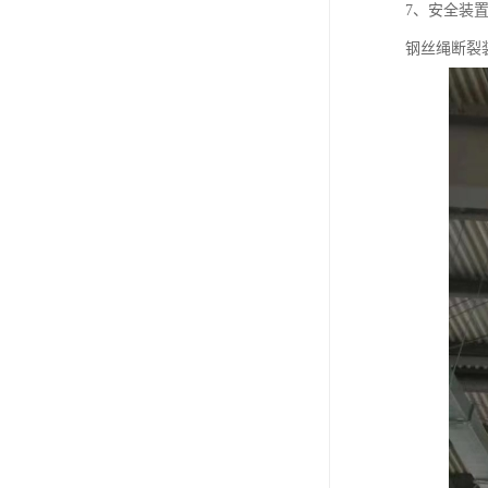
7、安全装
钢丝绳断裂