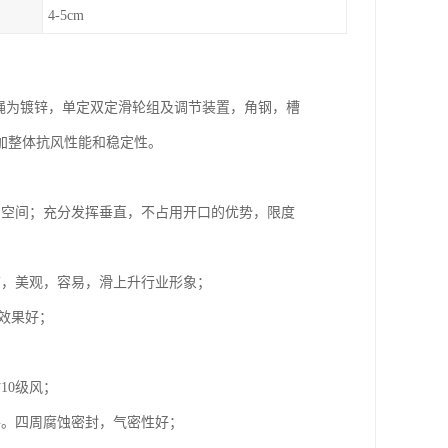
4-5cm
丝绳为镀锌，单定双定滑轮组及调节装置，角钢，槽
加整体抗风性能和稳定性。
内空间；充分发挥垂直，不占用开口的优势，限度
洁，美观，容易，滑上升行业形象；
温效果好；
10级风；
件。四周腐蚀密封，气密性好；