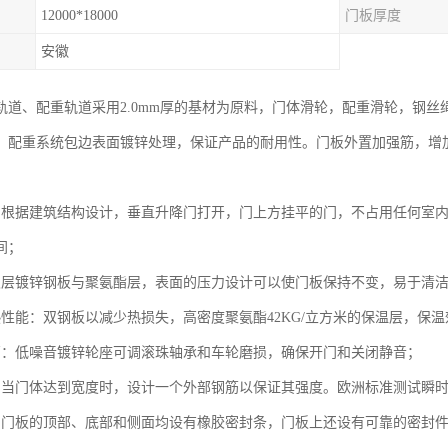
12000*18000
门板厚度
安徽
轨道、配重轨道采用2.0mm厚的基材为原料，门体滑轮，配重滑轮，钢
，配重系统包边表面镀锌处理，保证产品的耐用性。门板外置加强筋，增
：
：根据建筑结构设计，垂直升降门打开，门上方挂平的门，不占用任何室
间；
双层镀锌钢板与聚氨酯层，表面的压力设计可以使门板保持不变，易于清
热性能：双钢板以减少热损失，高密度聚氨酯42KG/立方米的保温层，保
离：低噪音镀锌轮座可调滚珠轴承和车轮磨损，确保开门和关闭静音；
：当门体达到宽度时，设计一个外部钢筋以保证其强度。欧洲标准测试瞬时
：门板的顶部、底部和侧面均设有橡胶密封条，门板上还设有可靠的密封