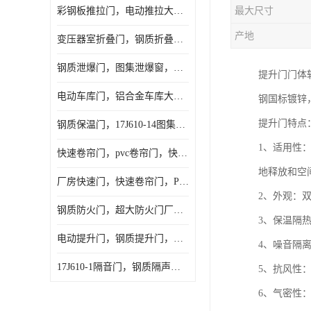
彩钢板推拉门，电动推拉大门，夹芯板大门，安徽厂房推拉门
最大尺寸
产地
变压器室折叠门，钢质折叠门，电动折叠大门定做，安徽折叠门厂家
钢质泄爆门，图集泄爆窗，AB型泄爆窗，抗爆门定做
提升门门体
电动车库门，铝合金车库大门，保温车库门厂家，安徽车库门定做
钢国标镀锌
提升门特点
钢质保温门，17J610-14图集保温门，平开钢质保温门
1、适用性
快速卷帘门，pvc卷帘门，快速门厂家，合肥快卷门
地释放和空
厂房快速门，快速卷帘门，PVC快速门
2、外观：
钢质防火门，超大防火门厂家，安徽防火门厂家
3、保温隔
电动提升门，钢质提升门，工业滑升门，安徽滑升门厂家
4、噪音隔
17J610-1隔音门，钢质隔声大门，机房隔音门
5、抗风性
6、气密性