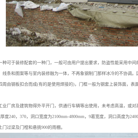
一种可于装修配套的一种门，一般可由用户提出要求，防盗性能采用中间
、线条和图案等与室内装修融为一体，不再象钢制门那样冰冷的不协调。
四周由钢板扣合而成(有的是使用焊接的)，门框一般为钢套上装饰面，表
工业厂房及建筑物得外平开门，供通行车辆等出使用，未考虑高温，或对
厚度240，370，洞口宽度为2100mm-4800mm，9葛宽度，洞口高度为24
土门过梁及门樘和悬挑900的雨棚。