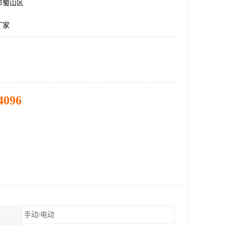
市蜀山区
厂家
4096
手动/电动