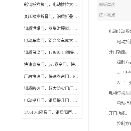
彩钢板推拉门，电动推拉大门，夹芯板大门，安徽厂房推拉门
面板厚度
技术亮点
变压器室折叠门，钢质折叠门，电动折叠大门定做，安徽折叠门厂家
钢质泄爆门，图集泄爆窗，AB型泄爆窗，抗爆门定做
电动传动系
电动车库门，铝合金车库大门，保温车库门厂家，安徽车库门定做
电动折叠门电
开门功能。
钢质保温门，17J610-14图集保温门，平开钢质保温门
控制方
快速卷帘门，pvc卷帘门，快速门厂家，合肥快卷门
1、电控箱
厂房快速门，快速卷帘门，PVC快速门
2、：可实
钢质防火门，超大防火门厂家，安徽防火门厂家
电动传动系
电动提升门，钢质提升门，工业滑升门，安徽滑升门厂家
电动折叠门电
17J610-1隔音门，钢质隔声大门，机房隔音门
开门功能。
控制方