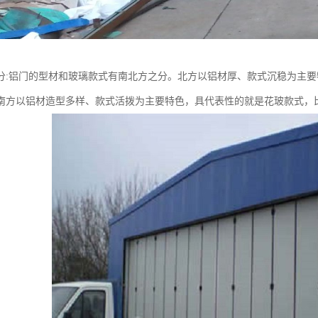
分:铝门的型材和玻璃款式有南北方之分。北方以铝材厚、款式沉稳为主
南方以铝材造型多样、款式活拨为主要特色，具代表性的就是花玻款式，