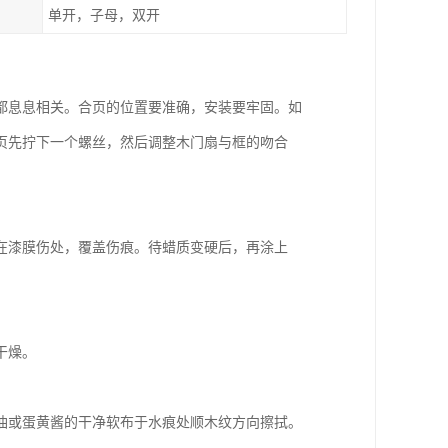
单开，子母，双开
都息息相关。合页的位置要准确，安装要牢固。如
页先拧下一个螺丝，然后调整木门扇与框的吻合
在漆膜伤处，覆盖伤痕。待蜡质变硬后，再涂上
干燥。
油或蛋黄酱的干净软布于水痕处顺木纹方向擦拭。