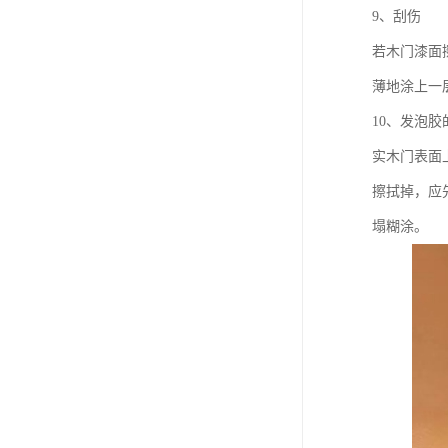
9、刮伤
若木门漆面
薄地涂上一
10、发泡胶
实木门表面
擦拭掉，应
塌糊涂。