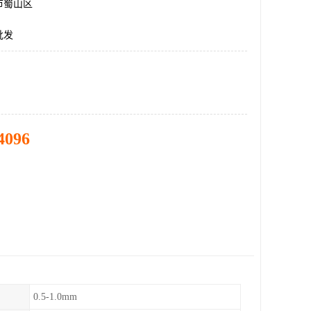
市蜀山区
批发
4096
0.5-1.0mm