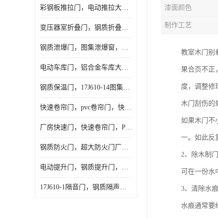
彩钢板推拉门，电动推拉大门，夹芯板大门，安徽厂房推拉门
漆面颜色
制作工艺
变压器室折叠门，钢质折叠门，电动折叠大门定做，安徽折叠门厂家
钢质泄爆门，图集泄爆窗，AB型泄爆窗，抗爆门定做
教室木门别
电动车库门，铝合金车库大门，保温车库门厂家，安徽车库门定做
果合页不正
度，调整修
钢质保温门，17J610-14图集保温门，平开钢质保温门
木门刮伤的
快速卷帘门，pvc卷帘门，快速门厂家，合肥快卷门
如果木门不
厂房快速门，快速卷帘门，PVC快速门
一。如此反
钢质防火门，超大防火门厂家，安徽防火门厂家
2、除木制
电动提升门，钢质提升门，工业滑升门，安徽滑升门厂家
可在一份水
17J610-1隔音门，钢质隔声大门，机房隔音门
3、清除水
水痕通常要