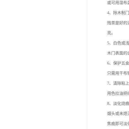
或可用湿布
4、除木制
残茶是好的
亮。
5、白色或
木门表面的
6、保护五
只需用干布
7、清除粘
用色拉油把
8、淡化烧
烟头或未熄
焦痕即可淡