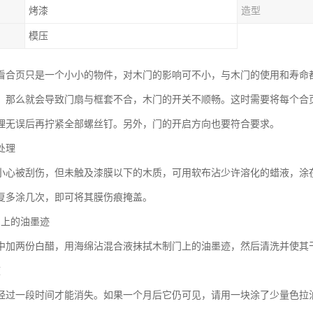
烤漆
造型
模压
看合页只是一个小小的物件，对木门的影响可不小，与木门的使用和寿命
，那么就会导致门扇与框套不合，木门的开关不顺畅。这时需要将每个合
理无误后再拧紧全部螺丝钉。另外，门的开启方向也要符合要求。
处理
小心被刮伤，但未触及漆膜以下的木质，可用软布沾少许溶化的蜡液，涂
复多涂几次，即可将其膜伤痕掩盖。
门上的油墨迹
中加两份白醋，用海绵沾混合液抹拭木制门上的油墨迹，然后清洗并使其
痕
经过一段时间才能消失。如果一个月后它仍可见，请用一块涂了少量色拉