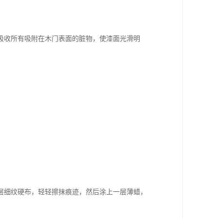
吸收所有吸附在木门表面的脏物，使漆面光滑明
。
层细纹硬布，轻轻擦抹痕迹，然后涂上一层薄蜡，