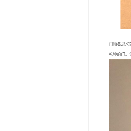
门顾名思义
乾坤的门。