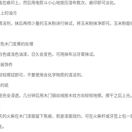
盖在痕印上，然后用电熨斗小心地按压湿布数次，痕印即可淡化。
门上的油污
清洁剂，抹后再喷少量的玉米粉进行抹试，将玉米粉抹净即可。玉米粉能
浅色木门变黄的处理
白色或浅色油漆，日久会变色，可用抹布沾牙膏抹试。
金装饰件
轻轻擦拭即可，不要使用含化学物质的清洁剂。
上的纸
纸完全浸透，几分钟后用木门钢丝绒按木纹方向轻轻地擦。擦干之后上光
痕
灭的火柴在木门漆面留下焦痕，若是漆面烧灼，可在火柴杆或牙签上包一
化。