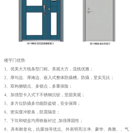
楼宇门优势:
1、优美大方线条型门框。美观大方，流线优雅；
2、厚勾边、厚掩边、嵌入式整体防撬槽。防撬，坚实无比；
3、双钩侧锁点、多锁点，多重保险；
4、加强型卡入式下不锈钢沉铰，坚固美观；
5、多方位防撬多功能防盗锁，安全保障；
6、密实缓冲胶条，防震隔音；
7、下坎和锁盒均用铁板衬过 ,加强厚固性；
8、具有耐老化，抗腐蚀等优点。外表明亮洁净、豪华、典雅、、气