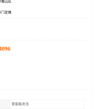
市蜀山区
升门定做
4096
聚氨酯发泡