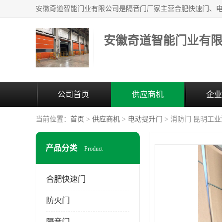
安徽奇道智能门业有
公司首页
供应商机
企业
当前位置：
首页
>
供应商机
>
电动提升门
> 消防门 昆明工
产品分类
Product
合肥快速门
防火门
隔音门