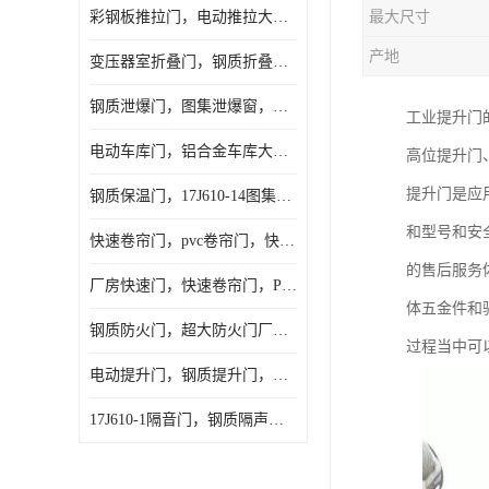
彩钢板推拉门，电动推拉大门，夹芯板大门，安徽厂房推拉门
最大尺寸
产地
变压器室折叠门，钢质折叠门，电动折叠大门定做，安徽折叠门厂家
钢质泄爆门，图集泄爆窗，AB型泄爆窗，抗爆门定做
工业提升门
电动车库门，铝合金车库大门，保温车库门厂家，安徽车库门定做
高位提升门
提升门是应
钢质保温门，17J610-14图集保温门，平开钢质保温门
和型号和安
快速卷帘门，pvc卷帘门，快速门厂家，合肥快卷门
的售后服务
厂房快速门，快速卷帘门，PVC快速门
体五金件和
钢质防火门，超大防火门厂家，安徽防火门厂家
过程当中可
电动提升门，钢质提升门，工业滑升门，安徽滑升门厂家
17J610-1隔音门，钢质隔声大门，机房隔音门