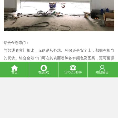
铝合金卷帘门：
与普通卷帘门相比，无论是从外观、环保还是安全上，都拥有相当
的优势。铝合金卷帘门可在其表面喷涂各种颜色及图案，更可覆膜
上具有凹凸感的木纹、砂纹等，彰显高贵气质，明显提高您铺位的
首页
在线QQ
18755154096
在线留言
档次，让您在众多铺位中脱颖而出。
铝合金卷帘门的卷帘与众不同的材质和结构设计，可有效防止强光
照射和紫外线，完全解决阳光对室内产生的温室效应，适用于各种
气候和天气的变化，对室内环境具有长期防护效果，经过试验表明
卷帘门窗对阳光的遮挡率可达到，对温度的遮挡率可达到95%以上。
铝合金卷帘门一改传统卷帘门噪音大的固有缺点，打开或关闭过程