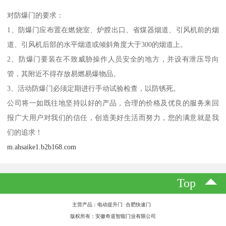
对防爆门的要求：
1、防爆门应布置在燃烧室、炉膛出口、省煤器烟道、引风机前的烟
道、引风机后部的水平烟道或倾斜角度大于300的烟道上。
2、防爆门要装在不致威胁操作人员安全的地方，并设有泄压导向
管，其附近不得存放易燃易爆物品。
3、活动防爆门必须定期进行手动试验检查，以防锈死。
公司将一如既往地坚持以好的产品，合理的价格及优良的服务来回
报广大用户对我们的信任，创造美好生活而努力，您的满意就是我
们的追求！
m.ahsaike1.b2b168.com
Top
主营产品：电动提升门 合肥快速门
版权所有：安徽奇道智能门业有限公司