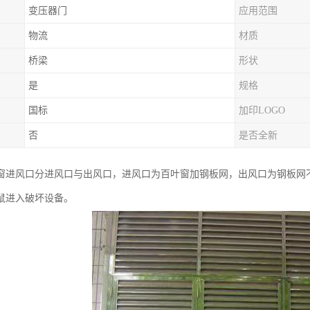
变压器门
应用范围
物流
材质
桥梁
形状
是
规格
国标
加印LOGO
否
是否全新
窗进风口分进风口与出风口，进风口为百叶窗加钢板网，出风口为钢板网
鼠进入破坏设备。