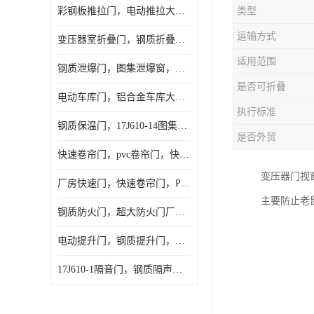
彩钢板推拉门，电动推拉大门，夹芯板大门，安徽厂房推拉门
类型
运输方式
变压器室折叠门，钢质折叠门，电动折叠大门定做，安徽折叠门厂家
适用范围
钢质泄爆门，图集泄爆窗，AB型泄爆窗，抗爆门定做
是否可折叠
电动车库门，铝合金车库大门，保温车库门厂家，安徽车库门定做
执行标准
钢质保温门，17J610-14图集保温门，平开钢质保温门
是否外贸
快速卷帘门，pvc卷帘门，快速门厂家，合肥快卷门
变压器门视
厂房快速门，快速卷帘门，PVC快速门
主要防止老
钢质防火门，超大防火门厂家，安徽防火门厂家
电动提升门，钢质提升门，工业滑升门，安徽滑升门厂家
17J610-1隔音门，钢质隔声大门，机房隔音门