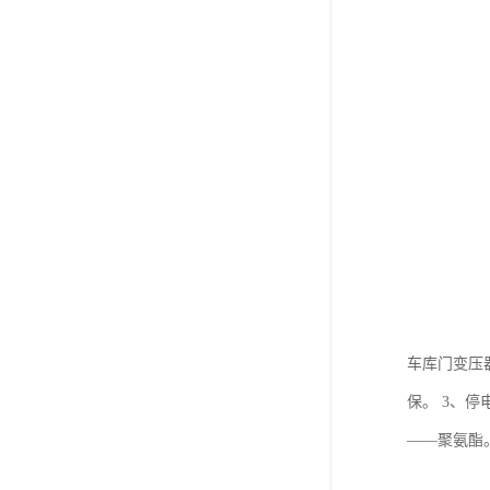
车库门变压
保。 3、
——聚氨酯