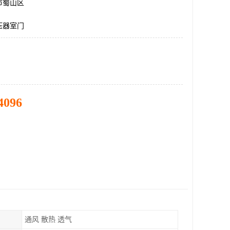
市蜀山区
压器室门
4096
通风 散热 透气