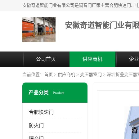
安徽奇道智能门业有
公司首页
供应商机
企业
当前位置：
首页
>
供应商机
>
变压器室门
> 深圳折叠变压器
产品分类
Product
合肥快速门
防火门
隔音门