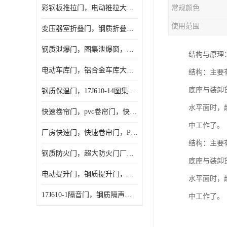
彩钢板推拉门，电动推拉大门，夹芯板大门，安徽厂房推拉门
常规颜色
使用范围
变压器室折叠门，钢质折叠门，电动折叠大门定做，安徽折叠门厂家
钢质泄爆门，图集泄爆窗，AB型泄爆窗，抗爆门定做
结构与原理
电动车库门，铝合金车库大门，保温车库门厂家，安徽车库门定做
结构：主要
底座与装卸
钢质保温门，17J610-14图集保温门，平开钢质保温门
水平面时，
快速卷帘门，pvc卷帘门，快速门厂家，合肥快卷门
中工作了。
厂房快速门，快速卷帘门，PVC快速门
结构：主要
钢质防火门，超大防火门厂家，安徽防火门厂家
底座与装卸
电动提升门，钢质提升门，工业滑升门，安徽滑升门厂家
水平面时，
17J610-1隔音门，钢质隔声大门，机房隔音门
中工作了。