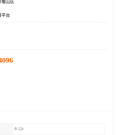
市蜀山区
降平台
4096
8-12t