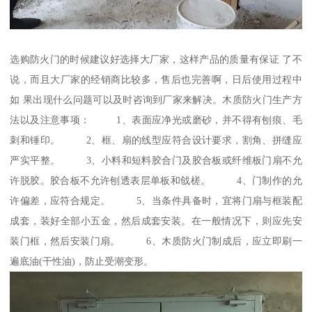
选购防火门的时候建议好选择大厂家，这样产品的质量有保证 了不
说，而且大厂家的经销商比较多，售后也完善啊，日后使用过程中
如 果出现什么问题可以及时咨询到厂家来解决。木质防火门生产方
法以及注意事项： 1、表面应净光或磨砂，并不得有刨痕、毛
刺和锤印。 2、框、扇的线型应符合设计要求，割角、拼缝应
严实平整。 3、小料和短料胶合门及胶合板或纤维板门扇不允
许脱胶。胶合板不允许刨透表层单板和戗槎。 4、门制作的允
许偏差，应符合规定。 5、当条件具备时，宜将门扇与框装配
成套，装好全部小五金，然后成套安装。在一般情况下，则应先安
装门框，然后安装门扇。 6、木质防火门制成后，应立即刷一
遍底油(干性油)，防止受潮变形。