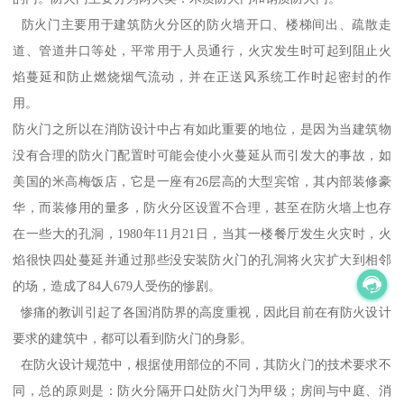
防火门主要用于建筑防火分区的防火墙开口、楼梯间出、疏散走
道、管道井口等处，平常用于人员通行，火灾发生时可起到阻止火
焰蔓延和防止燃烧烟气流动，并在正送风系统工作时起密封的作
用。
防火门之所以在消防设计中占有如此重要的地位，是因为当建筑物
没有合理的防火门配置时可能会使小火蔓延从而引发大的事故，如
美国的米高梅饭店，它是一座有26层高的大型宾馆，其内部装修豪
华，而装修用的量多，防火分区设置不合理，甚至在防火墙上也存
在一些大的孔洞，1980年11月21日，当其一楼餐厅发生火灾时，火
焰很快四处蔓延并通过那些没安装防火门的孔洞将火灾扩大到相邻
的场，造成了84人679人受伤的惨剧。
惨痛的教训引起了各国消防界的高度重视，因此目前在有防火设计
要求的建筑中，都可以看到防火门的身影。
在防火设计规范中，根据使用部位的不同，其防火门的技术要求不
同，总的原则是：防火分隔开口处防火门为甲级；房间与中庭、消