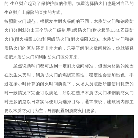
的 生命财产起到了保护护航的作用。慎重选择防火门也是对自己的
生命财产上保险的直接的方式。
按照防火门规范，根据发生耐火极间的不同，木质防火门和钢质防
火门分别划分出三个防火门级别,甲1级防火门(耐火极限1.5h),乙级防
火门(耐火极限1.0h)和丙级防火门(耐火极限0.5h)。木质防火门和钢
质防火门的区别还是非常大的，只要了解耐火极间标准，你就能轻
松把木质防火门和钢制防火门区分开来。
虽然说两种门都可达到一定耐火极间标准，但因为材质的原因
在发生火灾时，钢质防火门的燃烧完整性，稳定性会更加出色。不
过在按小时计算的耐火时间前提下，火场人员疏散所能使用耗费的
时一般情况下完全可以满足，所以在选择木质防火门和钢质防火门
时更多的是以日常实际使用为选择目标，通常来说，建筑物内部主
要以木质防火门为主，外部配置钢质防火门更多。