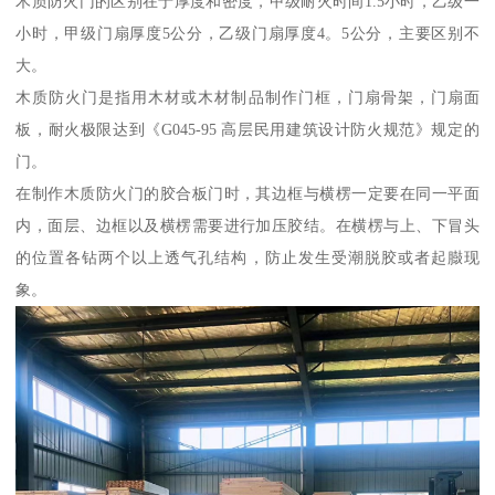
木质防火门的区别在于厚度和密度，甲级耐火时间1.5小时，乙级一
小时，甲级门扇厚度5公分，乙级门扇厚度4。5公分，主要区别不
大。
木质防火门是指用木材或木材制品制作门框，门扇骨架，门扇面
板，耐火极限达到《G045-95 高层民用建筑设计防火规范》规定的
门。
在制作木质防火门的胶合板门时，其边框与横楞一定要在同一平面
内，面层、边框以及横楞需要进行加压胶结。在横楞与上、下冒头
的位置各钻两个以上透气孔结构，防止发生受潮脱胶或者起臌现
象。