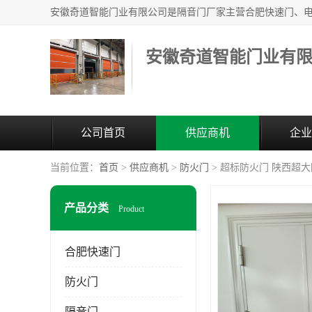
安徽奇道智能门业有
公司首页
供应商机
企业
当前位置：
首页
>
供应商机
>
防火门
> 超标防火门 陕西超
产品分类
Product
合肥快速门
防火门
隔音门