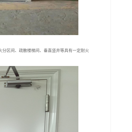
火分区间、疏散楼梯间、垂直竖井等具有一定耐火