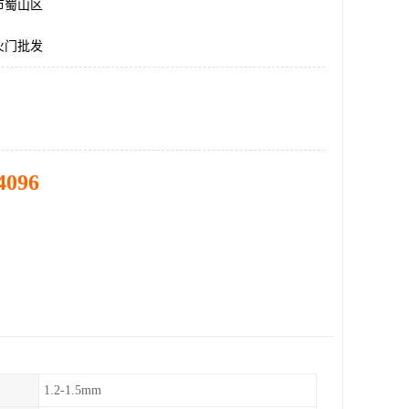
市蜀山区
火门批发
4096
1.2-1.5mm