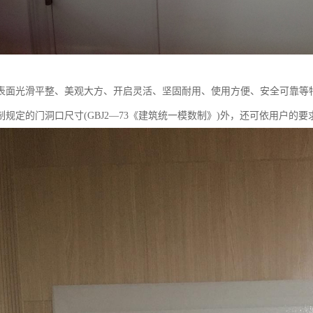
表面光滑平整、美观大方、开启灵活、坚固耐用、使用方便、安全可靠等
制规定的门洞口尺寸(GBJ2—73《建筑统一模数制》)外，还可依用户的要