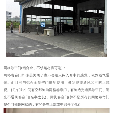
网格卷帘门(铝合金，不锈钢材质可选)：
网格卷帘门即使是关闭了也不会给人闷入盒中的感觉，依然透气通
光。而且可与铝合金卷帘门搭配使用，做到即能通风又可防止窥
视。{注:门片中间有空都称为网格卷帘门，有称透光通风卷帘门、透
光不通风卷帘门(名字太长)、网状卷帘门(并不是所有的网格卷帘门
整个门都是网状的，有的是在上部或中部开了孔)}