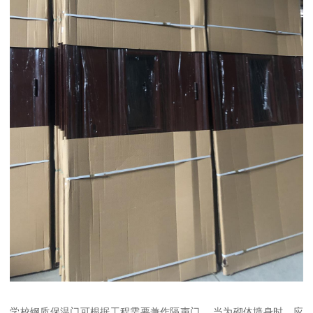
学校钢质保温门可根据工程需要兼作隔声门。 当为砌体墙身时，应