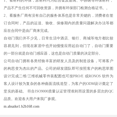
1、看材料的环保，原材料均为铝合金及玻璃、不锈钢等环保材料，
产品不产生任何不可回收资源，并拥有环保部门检测合格证书。。
2、看服务厂商有没有自己的服务体系也是非常关键的，消费者在签
订合同时，产品的运送、验收、保修期内的质量问题解决办法等都
应在合同中是由厂商来完成。
自动门我们并不少见，日常生活中酒店、银行、商城等地方都比较
容易见到，但现在家居中也开始慢慢应用起自动门了，自动门重要
的一部分就是自动门感应器，这也是自动门质量的决定部分。
公司自动门拥有各类经验丰富的研发人员及的制造设备，可将客户
的构思变为杰出的产品。公司的研发团队即可按照客户的构思草图
设计完成二维/三维机械零件装配图也可按PRO/E 或RONOS 软件为
客人设计较为复杂的各种曲面流线造型，为客户的ODM设计奠定了
坚实的基础。 符合ISO9000质量认证管理准则而设置的多层次的QC
品质。欢迎各大用户来我厂参观。
m.ahsaike1.b2b168.com