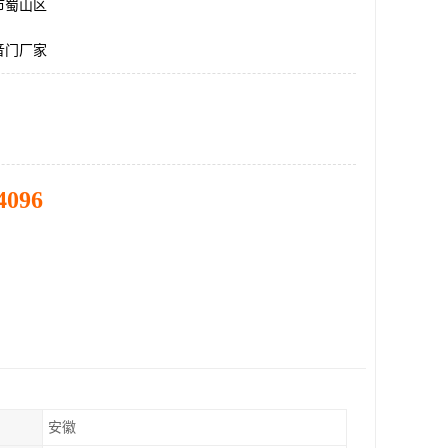
市蜀山区
音门厂家
4096
安徽