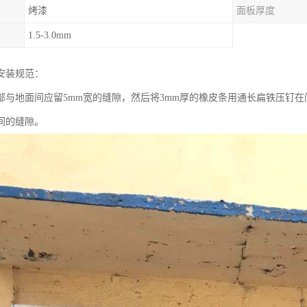
烤漆
面板厚度
1.5-3.0mm
安装规范：
部与地面间应留5mm宽的缝隙，然后将3mm厚的橡皮条用通长扁铁压钉在
间的缝隙。