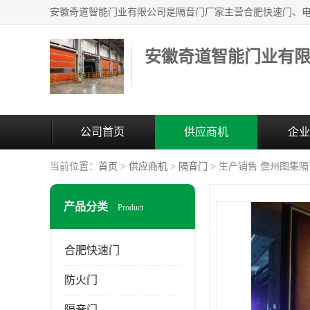
安徽奇道智能门业有
公司首页
供应商机
企业
当前位置：
首页
>
供应商机
>
隔音门
> 生产销售 儋州图集
产品分类
Product
合肥快速门
防火门
隔音门