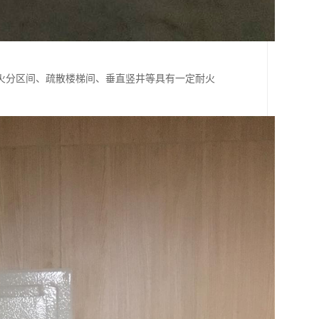
火分区间、疏散楼梯间、垂直竖井等具有一定耐火