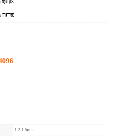
市蜀山区
火门厂家
4096
1.2-1.5mm