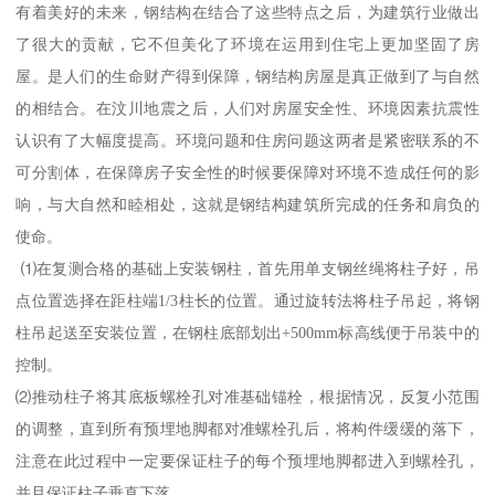
有着美好的未来，钢结构在结合了这些特点之后，为建筑行业做出
了很大的贡献，它不但美化了环境在运用到住宅上更加坚固了房
屋。是人们的生命财产得到保障，钢结构房屋是真正做到了与自然
的相结合。在汶川地震之后，人们对房屋安全性、环境因素抗震性
认识有了大幅度提高。环境问题和住房问题这两者是紧密联系的不
可分割体，在保障房子安全性的时候要保障对环境不造成任何的影
响，与大自然和睦相处，这就是钢结构建筑所完成的任务和肩负的
使命。
⑴在复测合格的基础上安装钢柱，首先用单支钢丝绳将柱子好，吊
点位置选择在距柱端1/3柱长的位置。通过旋转法将柱子吊起，将钢
柱吊起送至安装位置，在钢柱底部划出+500mm标高线便于吊装中的
控制。
⑵推动柱子将其底板螺栓孔对准基础锚栓，根据情况，反复小范围
的调整，直到所有预埋地脚都对准螺栓孔后，将构件缓缓的落下，
注意在此过程中一定要保证柱子的每个预埋地脚都进入到螺栓孔，
并且保证柱子垂直下落。