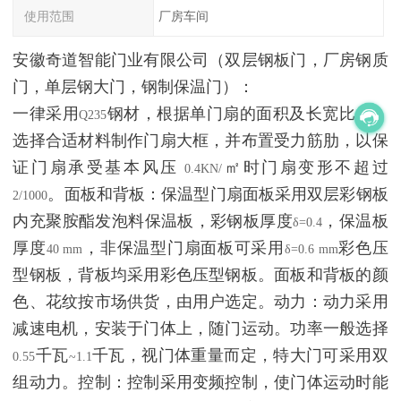
使用范围
厂房车间
安徽奇道智能门业有限公司（双层钢板门，厂房钢质
门，单层钢大门，钢制保温门）：
一律采用
钢材，根据单门扇的面积及长宽比例，
Q235
选择合适材料制作门扇大框，并布置受力筋肋，以保
证门扇承受基本风压
㎡时门扇变形不超过
0.4KN/
。面板和背板：保温型门扇面板采用双层彩钢板
2/1000
内充聚胺酯发泡料保温板，彩钢板厚度
，保温板
δ=0.4
厚度
，非保温型门扇面板可采用
彩色压
40 mm
δ=0.6 mm
型钢板，背板均采用彩色压型钢板。面板和背板的颜
色、花纹按市场供货，由用户选定。动力：动力采用
减速电机，安装于门体上，随门运动。功率一般选择
千瓦
千瓦，视门体重量而定，特大门可采用双
0.55
~1.1
组动力。控制：控制采用变频控制，使门体运动时能