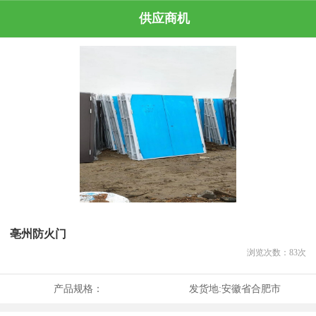
供应商机
亳州防火门
浏览次数：
83
次
产品规格：
发货地:
安徽省合肥市